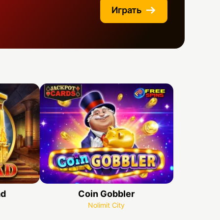
Играть
ad
Coin Gobbler
Nolimit City